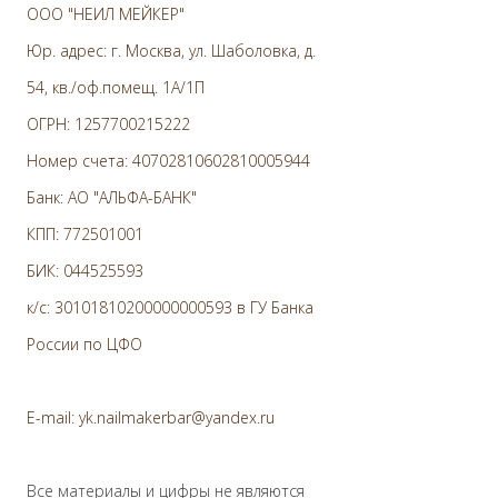
ООО "НЕИЛ МЕЙКЕР"
Юр. адрес: г. Москва, ул. Шаболовка, д.
54, кв./оф.помещ. 1А/1П
ОГРН: 1257700215222
Номер счета: 40702810602810005944
Банк: АО "АЛЬФА-БАНК"
КПП: 772501001
БИК: 044525593
к/с: 30101810200000000593 в ГУ Банка
России по ЦФО
E-mail: yk.nailmakerbar@yandex.ru
Все материалы и цифры не являются